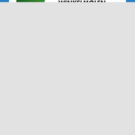
Copyright 2019 - 2026 | Alle rechten voorbehouden |
NTC '72 - Dé Nederweerter tennisclub sinds '72
Ook deze website is gemaakt met veel
door
Dímelo
Design in Ell