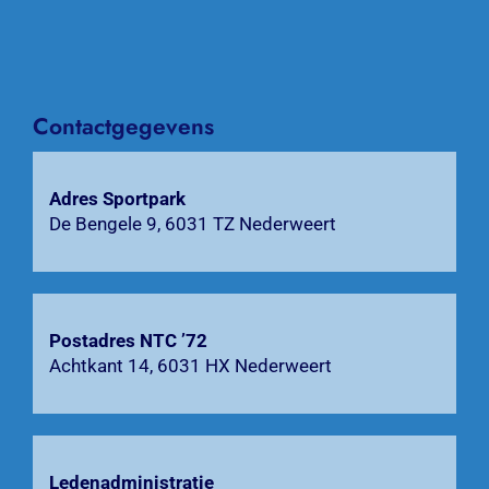
Over NTC ’72
Activiteiten
Contactgegevens
Agenda
Adres Sportpark
De Bengele 9, 6031 TZ Nederweert
Bardienst
Contact
Postadres NTC ’72
Zoeken
Achtkant 14, 6031 HX Nederweert
naar:
Ledenadministratie