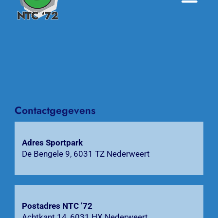
Toggle
Naviga
Home
Nieuws
Over NTC ’72
Contactgegevens
Activiteiten
Agenda
Adres Sportpark
De Bengele 9, 6031 TZ Nederweert
Bardienst
Contact
Postadres NTC ’72
Achtkant 14, 6031 HX Nederweert