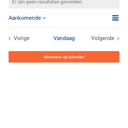
Er zijn geen resultaten gevonden.
Bericht
Contact
Eve
Aankomende
Wee
Lijst
Zoeken
Selecteer
wee
navig
naar:
een
navi
datum.
Vorige
Vandaag
Volgende
Evenementen
Evenemen
Abonneer op kalender